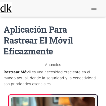
A
l
t
e
Aplicación Para
r
n
a
Rastrear El Móvil
r
n
Eficazmente
a
v
e
g
Anúncios
a
ç
Rastrear Móvil
es una necesidad creciente en el
ã
o
mundo actual, donde la seguridad y la conectividad
son prioridades esenciales.