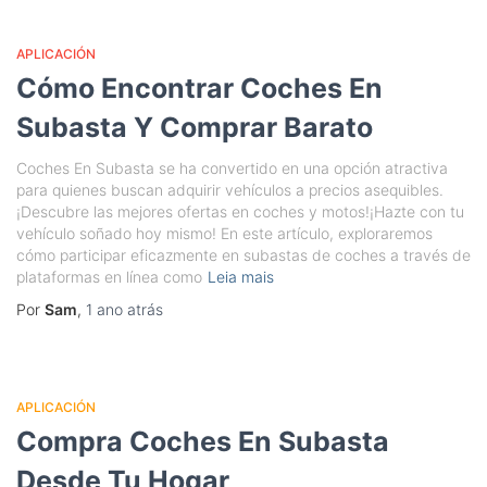
APLICACIÓN
Cómo Encontrar Coches En
Subasta Y Comprar Barato
Coches En Subasta se ha convertido en una opción atractiva
para quienes buscan adquirir vehículos a precios asequibles.
¡Descubre las mejores ofertas en coches y motos!¡Hazte con tu
vehículo soñado hoy mismo! En este artículo, exploraremos
cómo participar eficazmente en subastas de coches a través de
plataformas en línea como
Leia mais
Por
Sam
,
1 ano
atrás
APLICACIÓN
Compra Coches En Subasta
Desde Tu Hogar