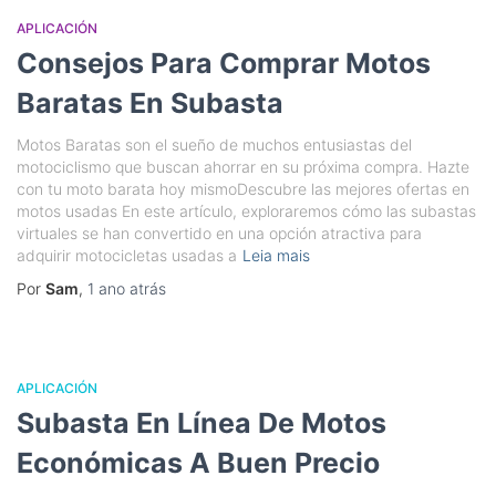
APLICACIÓN
Consejos Para Comprar Motos
Baratas En Subasta
Motos Baratas son el sueño de muchos entusiastas del
motociclismo que buscan ahorrar en su próxima compra. Hazte
con tu moto barata hoy mismoDescubre las mejores ofertas en
motos usadas En este artículo, exploraremos cómo las subastas
virtuales se han convertido en una opción atractiva para
adquirir motocicletas usadas a
Leia mais
Por
Sam
,
1 ano
atrás
APLICACIÓN
Subasta En Línea De Motos
Económicas A Buen Precio