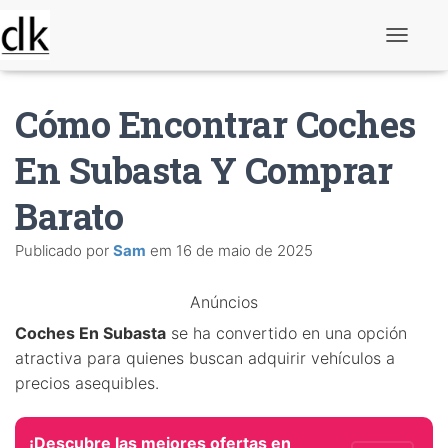
A
l
t
e
Cómo Encontrar Coches
r
n
a
En Subasta Y Comprar
r
n
Barato
a
v
e
Publicado por
Sam
em
16 de maio de 2025
g
a
ç
Anúncios
ã
o
Coches En Subasta
se ha convertido en una opción
atractiva para quienes buscan adquirir vehículos a
precios asequibles.
¡Descubre las mejores ofertas en