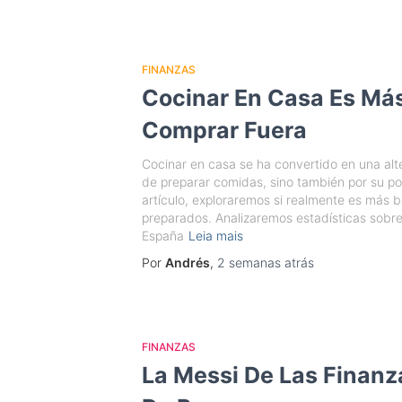
FINANZAS
Cocinar En Casa Es Má
Comprar Fuera
Cocinar en casa se ha convertido en una alte
de preparar comidas, sino también por su po
artículo, exploraremos si realmente es más b
preparados. Analizaremos estadísticas sobr
España
Leia mais
Por
Andrés
,
2 semanas
atrás
FINANZAS
La Messi De Las Finanz