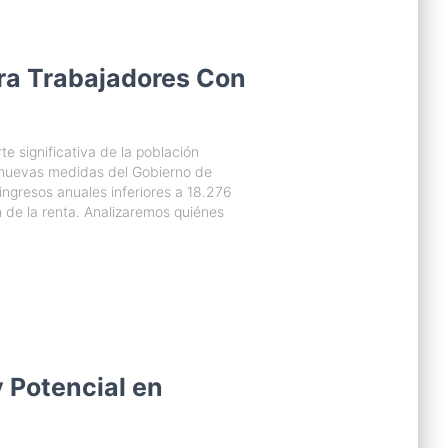
ra Trabajadores Con
e significativa de la población
s nuevas medidas del Gobierno de
ingresos anuales inferiores a 18.276
 de la renta. Analizaremos quiénes
 Potencial en