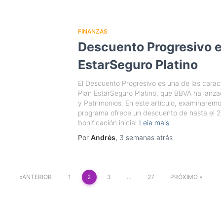
FINANZAS
Descuento Progresivo 
EstarSeguro Platino
El Descuento Progresivo es una de las carac
Plan EstarSeguro Platino, que BBVA ha lanza
y Patrimonios. En este artículo, examinare
programa ofrece un descuento de hasta el 2
bonificación inicial
Leia mais
Por
Andrés
,
3 semanas
atrás
ANTERIOR
1
2
3
…
27
PRÓXIMO