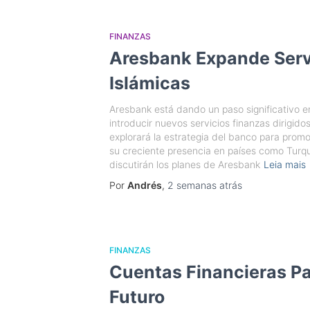
FINANZAS
Aresbank Expande Serv
Islámicas
Aresbank está dando un paso significativo en
introducir nuevos servicios finanzas dirigido
explorará la estrategia del banco para promo
su creciente presencia en países como Turqu
discutirán los planes de Aresbank
Leia mais
Por
Andrés
,
2 semanas
atrás
FINANZAS
Cuentas Financieras Pa
Futuro