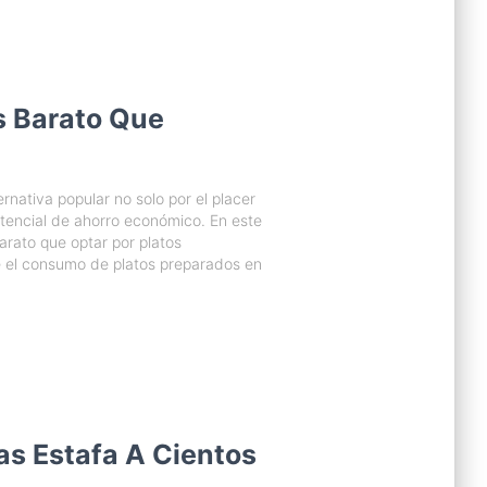
s Barato Que
rnativa popular no solo por el placer
tencial de ahorro económico. En este
arato que optar por platos
e el consumo de platos preparados en
as Estafa A Cientos