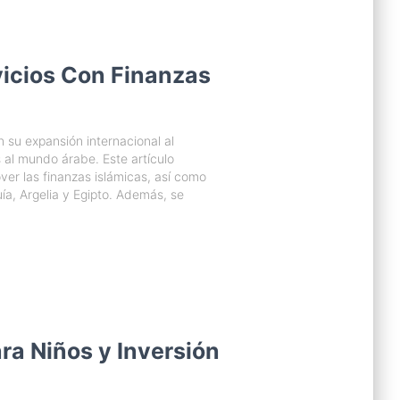
icios Con Finanzas
 su expansión internacional al
s al mundo árabe. Este artículo
ver las finanzas islámicas, así como
ía, Argelia y Egipto. Además, se
ra Niños y Inversión