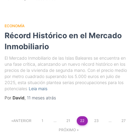
ECONOMÍA
Récord Histórico en el Mercado
Inmobiliario
El Mercado Inmobiliario de las Islas Baleares se encuentra en
una fase crítica, alcanzando un nuevo récord histórico en los
precios de la vivienda de segunda mano. Con el precio medio
por metro cuadrado superando los 5.000 euros en julio de
2025, esta situación plantea serias preocupaciones para los
potenciales
Leia mais
Por
David
,
11 meses
atrás
Paginação
ANTERIOR
1
…
21
22
23
…
27
de
PRÓXIMO