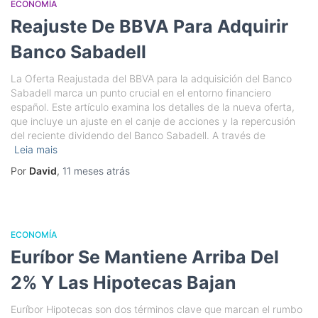
ECONOMÍA
Reajuste De BBVA Para Adquirir
Banco Sabadell
La Oferta Reajustada del BBVA para la adquisición del Banco
Sabadell marca un punto crucial en el entorno financiero
español. Este artículo examina los detalles de la nueva oferta,
que incluye un ajuste en el canje de acciones y la repercusión
del reciente dividendo del Banco Sabadell. A través de
Leia mais
Por
David
,
11 meses
atrás
ECONOMÍA
Euríbor Se Mantiene Arriba Del
2% Y Las Hipotecas Bajan
Euríbor Hipotecas son dos términos clave que marcan el rumbo