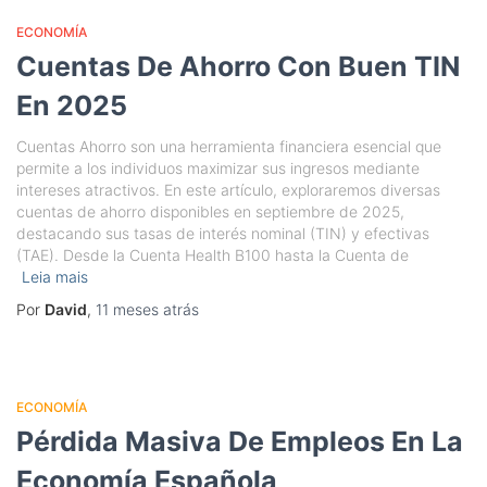
ECONOMÍA
Cuentas De Ahorro Con Buen TIN
En 2025
Cuentas Ahorro son una herramienta financiera esencial que
permite a los individuos maximizar sus ingresos mediante
intereses atractivos. En este artículo, exploraremos diversas
cuentas de ahorro disponibles en septiembre de 2025,
destacando sus tasas de interés nominal (TIN) y efectivas
(TAE). Desde la Cuenta Health B100 hasta la Cuenta de
Leia mais
Por
David
,
11 meses
atrás
ECONOMÍA
Pérdida Masiva De Empleos En La
Economía Española