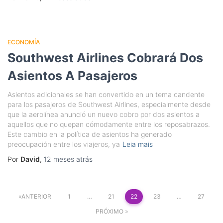
ECONOMÍA
Southwest Airlines Cobrará Dos
Asientos A Pasajeros
Asientos adicionales se han convertido en un tema candente
para los pasajeros de Southwest Airlines, especialmente desde
que la aerolínea anunció un nuevo cobro por dos asientos a
aquellos que no quepan cómodamente entre los reposabrazos.
Este cambio en la política de asientos ha generado
preocupación entre los viajeros, ya
Leia mais
Por
David
,
12 meses
atrás
Paginação
ANTERIOR
1
…
21
22
23
…
27
de
PRÓXIMO