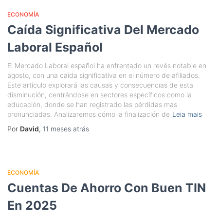
ECONOMÍA
Caída Significativa Del Mercado
Laboral Español
El Mercado Laboral español ha enfrentado un revés notable en
agosto, con una caída significativa en el número de afiliados.
Este artículo explorará las causas y consecuencias de esta
disminución, centrándose en sectores específicos como la
educación, donde se han registrado las pérdidas más
pronunciadas. Analizaremos cómo la finalización de
Leia mais
Por
David
,
11 meses
atrás
ECONOMÍA
Cuentas De Ahorro Con Buen TIN
En 2025