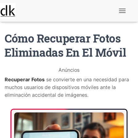
A
l
t
e
Cómo Recuperar Fotos
r
n
a
Eliminadas En El Móvil
r
n
a
v
Anúncios
e
g
Recuperar Fotos
se convierte en una necesidad para
a
muchos usuarios de dispositivos móviles ante la
ç
ã
eliminación accidental de imágenes.
o