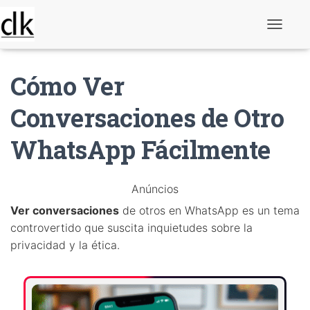
A
l
t
e
Cómo Ver
r
n
a
Conversaciones de Otro
r
n
WhatsApp Fácilmente
a
v
e
g
Anúncios
a
ç
Ver conversaciones
de otros en WhatsApp es un tema
ã
o
controvertido que suscita inquietudes sobre la
privacidad y la ética.