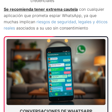
credenciales
Se recomienda tener extrema cautela
con cualquier
aplicación que prometa espiar WhatsApp, ya que
muchas implican
riesgos de seguridad, legales y éticos
reales
asociados a su uso sin consentimiento
CONVERSACIONES DE WHATSAPP