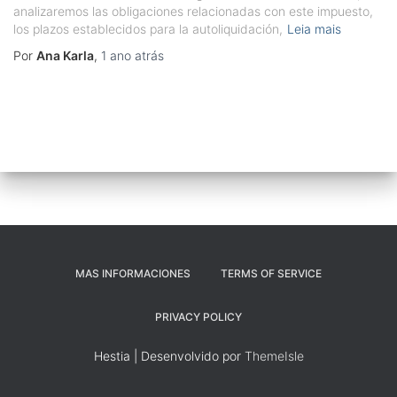
analizaremos las obligaciones relacionadas con este impuesto,
los plazos establecidos para la autoliquidación,
Leia mais
Por
Ana Karla
,
1 ano
atrás
MAS INFORMACIONES
TERMS OF SERVICE
PRIVACY POLICY
Hestia | Desenvolvido por
ThemeIsle