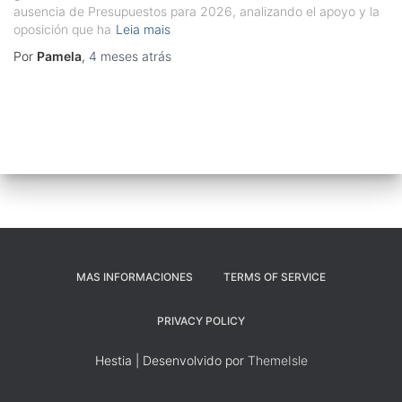
ausencia de Presupuestos para 2026, analizando el apoyo y la
oposición que ha
Leia mais
Por
Pamela
,
4 meses
atrás
MAS INFORMACIONES
TERMS OF SERVICE
PRIVACY POLICY
Hestia | Desenvolvido por
ThemeIsle