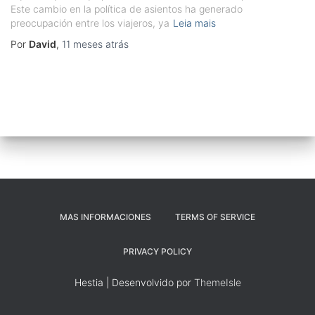
Este cambio en la política de asientos ha generado
preocupación entre los viajeros, ya
Leia mais
Por
David
,
11 meses
atrás
MAS INFORMACIONES
TERMS OF SERVICE
PRIVACY POLICY
Hestia | Desenvolvido por
ThemeIsle