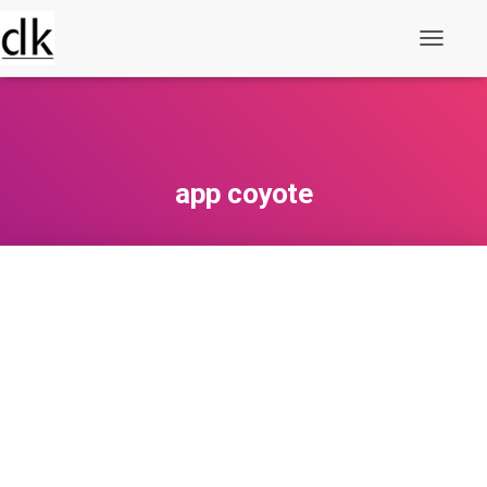
Alternar
navegaç
app coyote