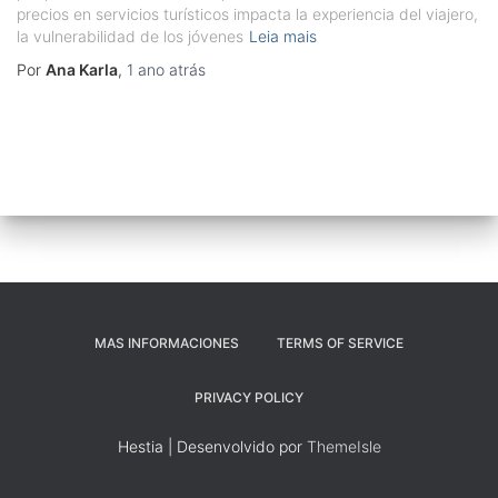
precios en servicios turísticos impacta la experiencia del viajero,
la vulnerabilidad de los jóvenes
Leia mais
Por
Ana Karla
,
1 ano
atrás
MAS INFORMACIONES
TERMS OF SERVICE
PRIVACY POLICY
Hestia | Desenvolvido por
ThemeIsle