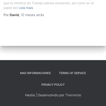
que la ministra de Trabajo planea presentar, así como en el
papel del
Leia mais
Por
David
,
10 meses
atrás
MAS INFORMACIONES
TERMS OF SERVICE
PRIVACY POLICY
Hestia | Desenvolvido por
ThemeIsle