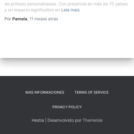
de prótesis personalizadas. Con presencia en más de 70 países
y un impacto significativo en
Leia mais
Por
Pamela
,
11 meses
atrás
MAS INFORMACIONES
TERMS OF SERVICE
PRIVACY POLICY
Hestia | Desenvolvido por
ThemeIsle