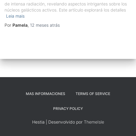
de intensa radiación, revelando aspectos intrigantes sobre los
núcleos galácticos activos. Este artículo explorará los detalles
Leia mais
Por
Pamela
,
12 meses
atrás
MAS INFORMACIONES
TERMS OF SERVICE
PRIVACY POLICY
Hestia | Desenvolvido por
ThemeIsle