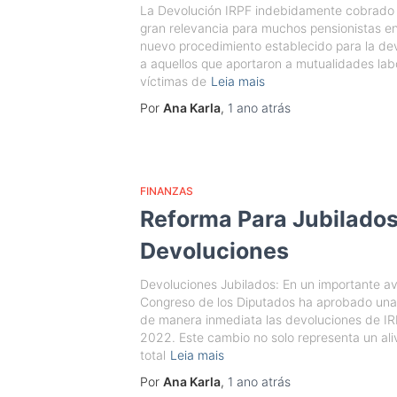
La Devolución IRPF indebidamente cobrado a
gran relevancia para muchos pensionistas en 
nuevo procedimiento establecido para la de
a aquellos que aportaron a mutualidades lab
víctimas de
Leia mais
Por
Ana Karla
,
1 ano
atrás
FINANZAS
Reforma Para Jubilados
Devoluciones
Devoluciones Jubilados: En un importante ava
Congreso de los Diputados ha aprobado una r
de manera inmediata las devoluciones de IR
2022. Este cambio no solo representa un alivi
total
Leia mais
Por
Ana Karla
,
1 ano
atrás