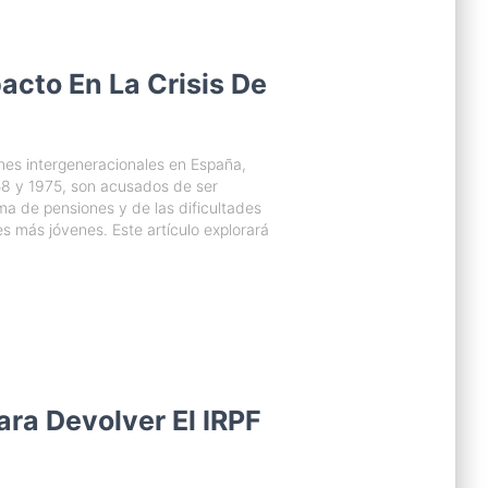
cto En La Crisis De
ones intergeneracionales en España,
58 y 1975, son acusados de ser
ema de pensiones y de las dificultades
s más jóvenes. Este artículo explorará
ra Devolver El IRPF