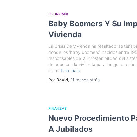
ECONOMÍA
Baby Boomers Y Su Impa
Vivienda
La Crisis De Vivienda ha resaltado las tensi
donde los ‘baby boomers’, nacidos entre 19
responsables de la insostenibilidad del sist
de acceso a la vivienda para las generacione
cómo
Leia mais
Por
David
,
11 meses
atrás
FINANZAS
Nuevo Procedimiento Pa
A Jubilados