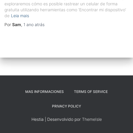
exploraremos cómo es posible rastrear un celular de forma
gratuita utilizando herramientas como ‘Encontrar mi dispositivo’
de
Leia mais
Por
Sam
,
1 ano
atrás
MAS INFORMACIONES
TERMS OF SERVICE
PRIVACY POLICY
Hestia | Desenvolvido por
ThemeIsle