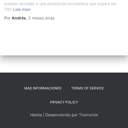
puedan acceder a una prestación económica que supera los
700
Leia mais
Por
Andrés
,
2 meses
atrás
MAS INFORMACIONES
TERMS OF SERVICE
PRIVACY POLICY
Hestia | Desenvolvido por
ThemeIsle