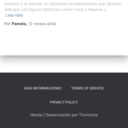
psíquico y el suicidio, la utilización de aplicaciones que facilitan
diálogos con figuras históricas como Freud y Maslow, y
Leia mais
Por
Pamela
,
12 meses
atrás
MAS INFORMACIONES
TERMS OF SERVICE
PRIVACY POLICY
Hestia | Desenvolvido por
ThemeIsle