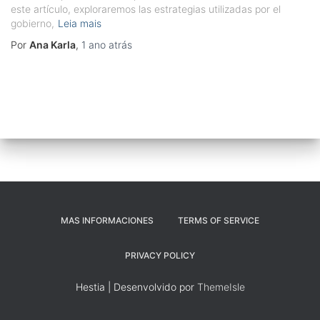
este artículo, exploraremos las estrategias utilizadas por el
gobierno,
Leia mais
Por
Ana Karla
,
1 ano
atrás
MAS INFORMACIONES
TERMS OF SERVICE
PRIVACY POLICY
Hestia | Desenvolvido por
ThemeIsle