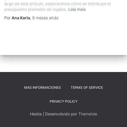
largo de este artículo, exploraremos cómo se distribuye el
presupuesto promedio de regalos,
Leia mais
Por
Ana Karla
,
8 meses
atrás
MAS INFORMACIONES
TERMS OF SERVICE
PRIVACY POLICY
Hestia | Desenvolvido por
ThemeIsle