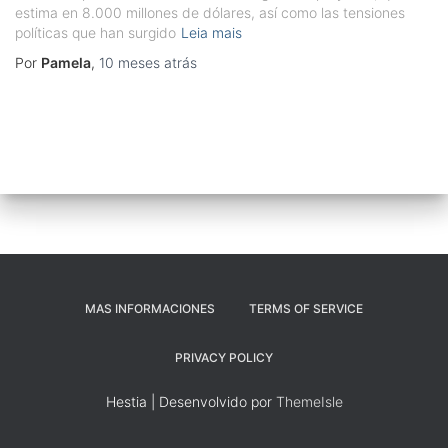
estima en 8.000 millones de dólares, así como las tensiones
políticas que han surgido
Leia mais
Por
Pamela
,
10 meses
atrás
MAS INFORMACIONES
TERMS OF SERVICE
PRIVACY POLICY
Hestia | Desenvolvido por
ThemeIsle