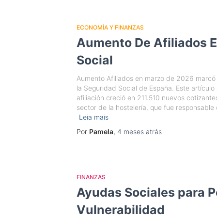
ECONOMÍA Y FINANZAS
Aumento De Afiliados E
Social
Aumento Afiliados en marzo de 2026 marcó un
la Seguridad Social de España. Este artículo
afiliación creció en 211.510 nuevos cotizante
sector de la hostelería, que fue responsable
Leia mais
Por
Pamela
,
4 meses
atrás
FINANZAS
Ayudas Sociales para 
Vulnerabilidad