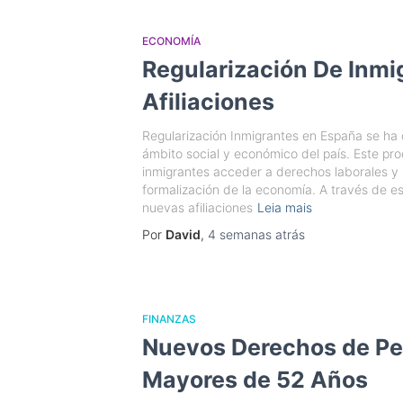
ECONOMÍA
Regularización De Inm
Afiliaciones
Regularización Inmigrantes en España se ha 
ámbito social y económico del país. Este pr
inmigrantes acceder a derechos laborales y 
formalización de la economía. A través de 
nuevas afiliaciones
Leia mais
Por
David
,
4 semanas
atrás
FINANZAS
Nuevos Derechos de Pe
Mayores de 52 Años