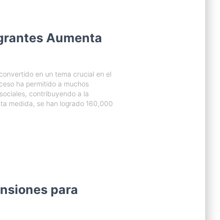
igrantes Aumenta
convertido en un tema crucial en el
oceso ha permitido a muchos
sociales, contribuyendo a la
esta medida, se han logrado 160,000
nsiones para