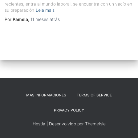
recientes, entra al mundo laboral, se encuentra con un vacío en
su preparación
Leia mais
Por
Pamela
,
11 meses
atrás
MAS INFORMACIONES
TERMS OF SERVICE
PRIVACY POLICY
Hestia | Desenvolvido por
ThemeIsle