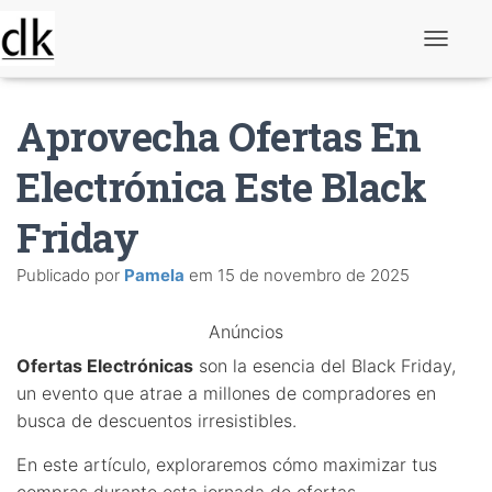
A
l
t
e
Aprovecha Ofertas En
r
n
a
Electrónica Este Black
r
n
Friday
a
v
e
Publicado por
Pamela
em
15 de novembro de 2025
g
a
ç
Anúncios
ã
o
Ofertas Electrónicas
son la esencia del Black Friday,
un evento que atrae a millones de compradores en
busca de descuentos irresistibles.
En este artículo, exploraremos cómo maximizar tus
compras durante esta jornada de ofertas,