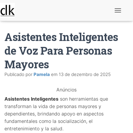
A
l
t
e
Asistentes Inteligentes
r
n
a
de Voz Para Personas
r
n
Mayores
a
v
e
Publicado por
Pamela
em
13 de dezembro de 2025
g
a
ç
Anúncios
ã
o
Asistentes Inteligentes
son herramientas que
transforman la vida de personas mayores y
dependientes, brindando apoyo en aspectos
fundamentales como la socialización, el
entretenimiento y la salud.