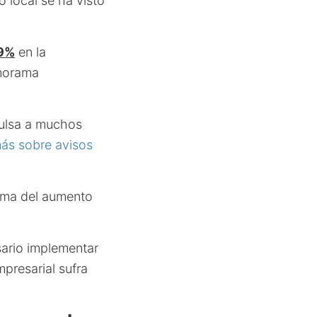
 local se ha visto
9%
en la
anorama
pulsa a muchos
ás sobre avisos
ima del aumento
sario implementar
mpresarial sufra