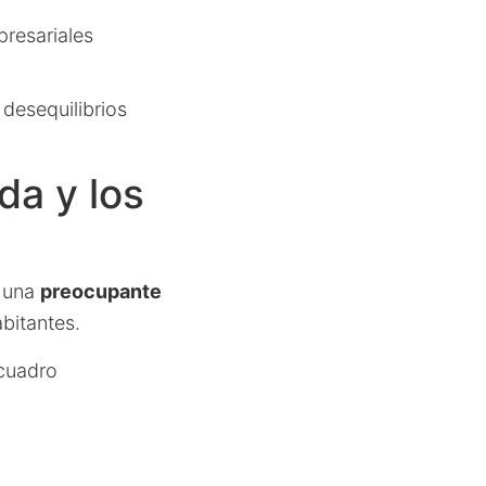
resariales
desequilibrios
da y los
a una
preocupante
abitantes.
 cuadro