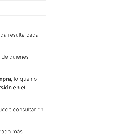
enda
resulta cada
s de quienes
mpra
, lo que no
sión en el
puede consultar en
rcado más