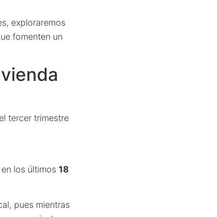
res, exploraremos
 que fomenten un
ivienda
l tercer trimestre
 en los últimos
18
al, pues mientras