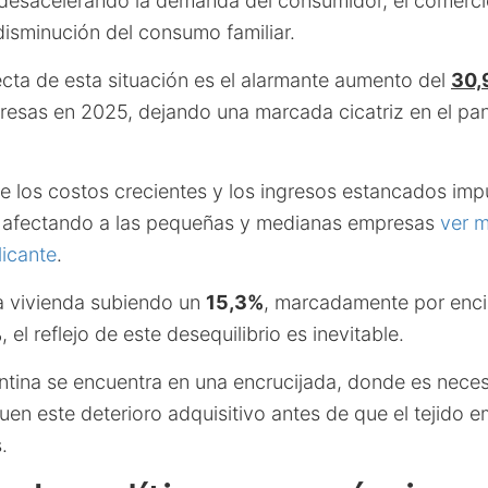
 desacelerando la demanda del consumidor, el comercio
disminución del consumo familiar.
cta de esta situación es el alarmante aumento del
30,
resas en 2025, dejando una marcada cicatriz en el p
re los costos crecientes y los ingresos estancados im
, afectando a las pequeñas y medianas empresas
ver m
icante
.
la vivienda subiendo un
15,3%
, marcadamente por enc
%
, el reflejo de este desequilibrio es inevitable.
ntina se encuentra en una encrucijada, donde es nece
guen este deterioro adquisitivo antes de que el tejido e
.