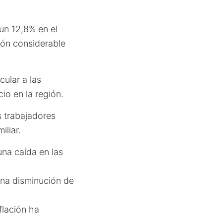
 un 12,8% en el
ión considerable
cular a las
o en la región.
s trabajadores
iliar.
na caída en las
na disminución de
nflación ha