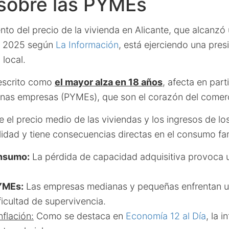
 sobre las PYMEs
nto del precio de la vivienda en Alicante, que alcanzó
de 2025 según
La Información
, está ejerciendo una pres
local.
escrito como
el mayor alza en 18 años
, afecta en parti
as empresas (PYMEs), que son el corazón del comerci
e el precio medio de las viviendas y los ingresos de lo
lidad y tiene consecuencias directas en el consumo fam
nsumo:
La pérdida de capacidad adquisitiva provoca u
YMEs:
Las empresas medianas y pequeñas enfrentan u
icultad de supervivencia.
nflación:
Como se destaca en
Economía 12 al Día
, la i