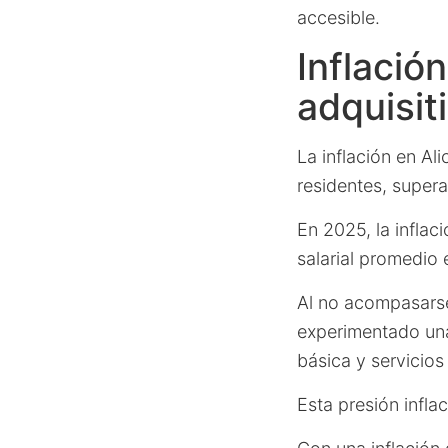
accesible.
Inflació
adquisit
La inflación en A
residentes, super
En 2025, la inflac
salarial promedio 
Al no acompasarse 
experimentado una
básica y servicios
Esta presión infla