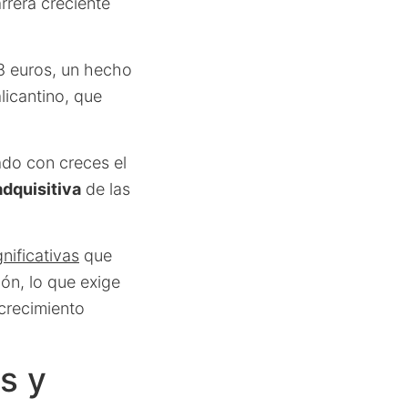
rrera creciente
68 euros, un hecho
licantino, que
ado con creces el
adquisitiva
de las
nificativas
que
ión, lo que exige
 crecimiento
s y