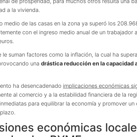
eñal de prosperidad, para muchos otros resulta una ba
ad a la vivienda.
cio medio de las casas en la zona ya superó los 208.9
temente con el ingreso medio anual de un trabajador a
euros.
e le suman factores como la inflación, la cual ha super
, provocando una
drástica reducción en la capacidad 
mento ha desencadenado
implicaciones económicas sig
nte al comercio y a la estabilidad financiera de la reg
 inmediatas para equilibrar la economía y promover un
 plazo.
siones económicas locale