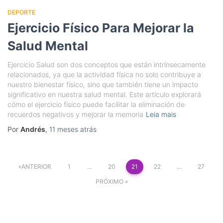
DEPORTE
Ejercicio Físico Para Mejorar la
Salud Mental
Ejercicio Salud son dos conceptos que están intrínsecamente
relacionados, ya que la actividad física no solo contribuye a
nuestro bienestar físico, sino que también tiene un impacto
significativo en nuestra salud mental. Este artículo explorará
cómo el ejercicio físico puede facilitar la eliminación de
recuerdos negativos y mejorar la memoria
Leia mais
Por
Andrés
,
11 meses
atrás
Paginação
ANTERIOR
1
…
20
21
22
…
27
de
PRÓXIMO
posts