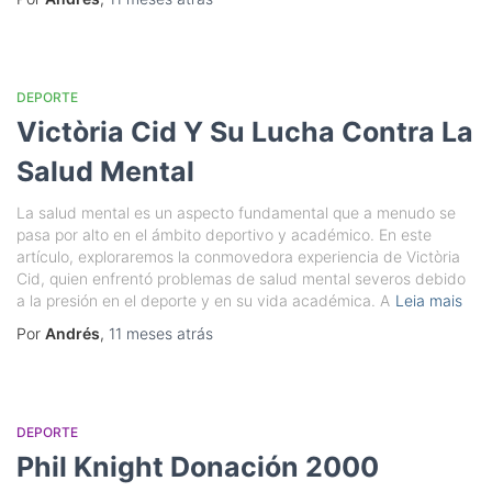
DEPORTE
Victòria Cid Y Su Lucha Contra La
Salud Mental
La salud mental es un aspecto fundamental que a menudo se
pasa por alto en el ámbito deportivo y académico. En este
artículo, exploraremos la conmovedora experiencia de Victòria
Cid, quien enfrentó problemas de salud mental severos debido
a la presión en el deporte y en su vida académica. A
Leia mais
Por
Andrés
,
11 meses
atrás
DEPORTE
Phil Knight Donación 2000