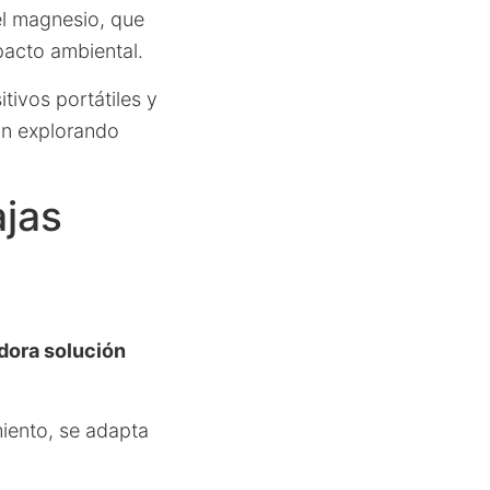
el magnesio, que
pacto ambiental.
tivos portátiles y
án explorando
ajas
dora solución
iento, se adapta