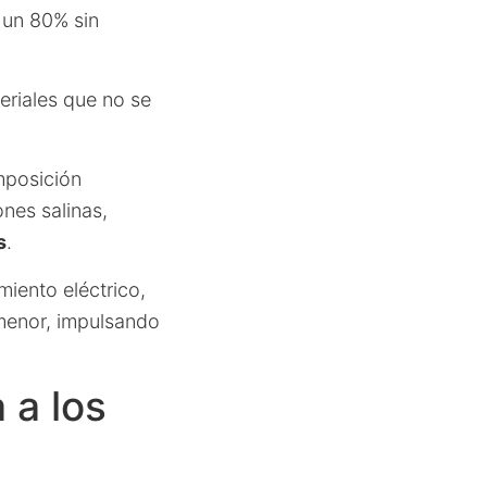
a un 80% sin
eriales que no se
mposición
nes salinas,
s
.
miento eléctrico,
 menor, impulsando
 a los