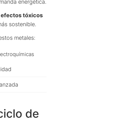
emanda energética.
 efectos tóxicos
ás sostenible.
estos metales:
lectroquímicas
vidad
vanzada
ciclo de