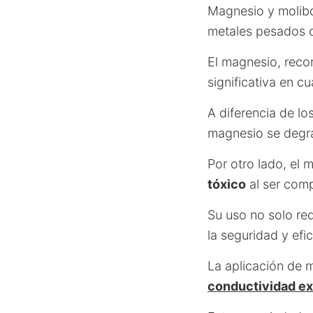
Magnesio y molibde
metales pesados c
El magnesio, recon
significativa en c
A diferencia de l
magnesio se degra
Por otro lado, el
tóxico
al ser com
Su uso no solo re
la seguridad y efic
La aplicación de 
conductividad e