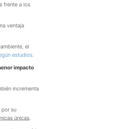
 frente a los
una ventaja
ambiente, el
egún estudios
.
enor impacto
ambién incrementa
 por su
micas únicas
.