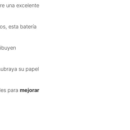
iere una excelente
s, esta batería
ribuyen
subraya su papel
les para
mejorar