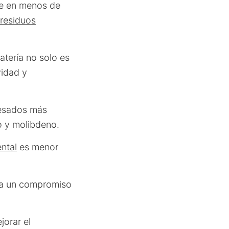
re en menos de
residuos
atería no solo es
vidad y
pesados más
o y molibdeno.
ntal
es menor
leja un compromiso
jorar el