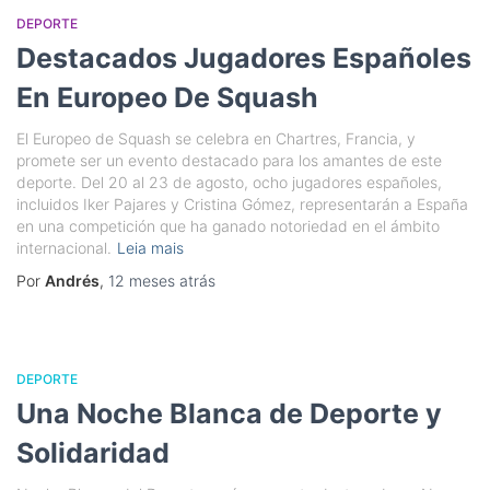
DEPORTE
Destacados Jugadores Españoles
En Europeo De Squash
El Europeo de Squash se celebra en Chartres, Francia, y
promete ser un evento destacado para los amantes de este
deporte. Del 20 al 23 de agosto, ocho jugadores españoles,
incluidos Iker Pajares y Cristina Gómez, representarán a España
en una competición que ha ganado notoriedad en el ámbito
internacional.
Leia mais
Por
Andrés
,
12 meses
atrás
DEPORTE
Una Noche Blanca de Deporte y
Solidaridad