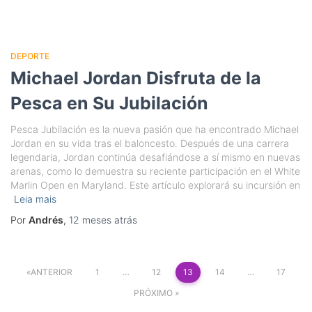
DEPORTE
Michael Jordan Disfruta de la
Pesca en Su Jubilación
Pesca Jubilación es la nueva pasión que ha encontrado Michael
Jordan en su vida tras el baloncesto. Después de una carrera
legendaria, Jordan continúa desafiándose a sí mismo en nuevas
arenas, como lo demuestra su reciente participación en el White
Marlin Open en Maryland. Este artículo explorará su incursión en
Leia mais
Por
Andrés
,
12 meses
atrás
Paginação
ANTERIOR
1
…
12
13
14
…
17
de
PRÓXIMO