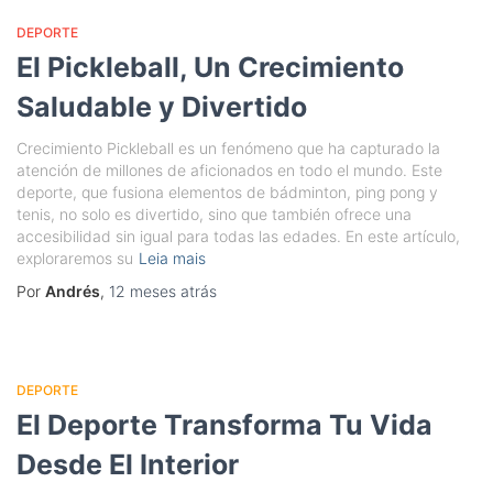
DEPORTE
El Pickleball, Un Crecimiento
Saludable y Divertido
Crecimiento Pickleball es un fenómeno que ha capturado la
atención de millones de aficionados en todo el mundo. Este
deporte, que fusiona elementos de bádminton, ping pong y
tenis, no solo es divertido, sino que también ofrece una
accesibilidad sin igual para todas las edades. En este artículo,
exploraremos su
Leia mais
Por
Andrés
,
12 meses
atrás
DEPORTE
El Deporte Transforma Tu Vida
Desde El Interior