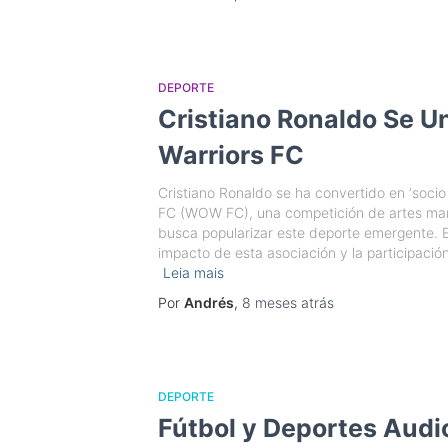
DEPORTE
Cristiano Ronaldo Se U
Warriors FC
Cristiano Ronaldo se ha convertido en ‘socio
FC (WOW FC), una competición de artes mar
busca popularizar este deporte emergente. En
impacto de esta asociación y la participación
Leia mais
Por
Andrés
,
8 meses
atrás
DEPORTE
Fútbol y Deportes Audi