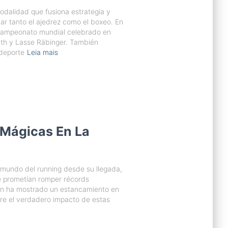
dalidad que fusiona estrategia y
ar tanto el ajedrez como el boxeo. En
 campeonato mundial celebrado en
ath y Lasse Räbinger. También
 deporte
Leia mais
s Mágicas En La
 mundo del running desde su llegada,
e prometían romper récords
ón ha mostrado un estancamiento en
bre el verdadero impacto de estas