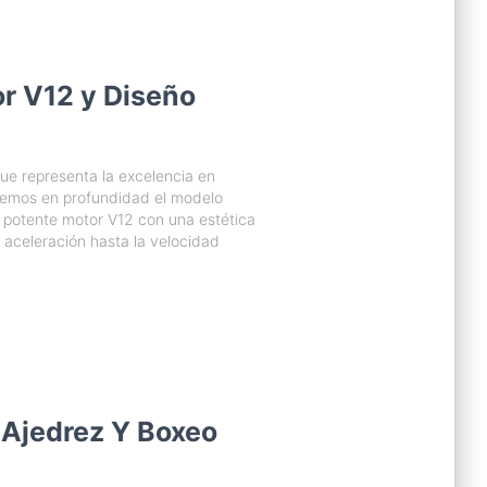
or V12 y Diseño
que representa la excelencia en
raremos en profundidad el modelo
 potente motor V12 con una estética
 aceleración hasta la velocidad
Ajedrez Y Boxeo