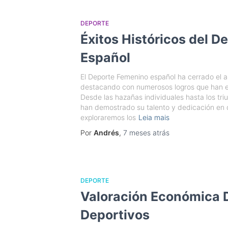
DEPORTE
Éxitos Históricos del 
Español
El Deporte Femenino español ha cerrado el 
destacando con numerosos logros que han ele
Desde las hazañas individuales hasta los triu
han demostrado su talento y dedicación en di
exploraremos los
Leia mais
Por
Andrés
,
7 meses
atrás
DEPORTE
Valoración Económica 
Deportivos