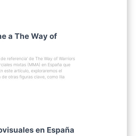
ne a The Way of
 de referencia’ de The Way of Warriors
ciales mixtas (MMA) en España que
 este artículo, exploraremos el
 de otras figuras clave, como Ilia
ovisuales en España