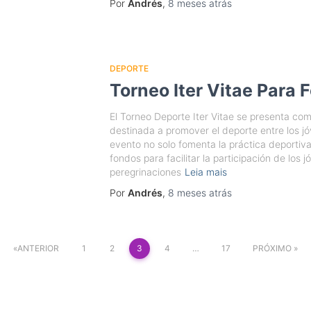
Por
Andrés
,
8 meses
atrás
DEPORTE
Torneo Iter Vitae Para 
El Torneo Deporte Iter Vitae se presenta co
destinada a promover el deporte entre los j
evento no solo fomenta la práctica deportiv
fondos para facilitar la participación de los
peregrinaciones
Leia mais
Por
Andrés
,
8 meses
atrás
ANTERIOR
1
2
3
4
…
17
PRÓXIMO