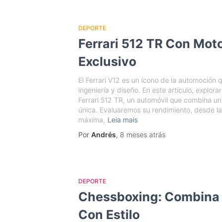
DEPORTE
Ferrari 512 TR Con Mot
Exclusivo
El Ferrari V12 es un ícono de la automoción 
ingeniería y diseño. En este artículo, explo
Ferrari 512 TR, un automóvil que combina un
única. Evaluaremos su rendimiento, desde la
máxima,
Leia mais
Por
Andrés
,
8 meses
atrás
DEPORTE
Chessboxing: Combina 
Con Estilo