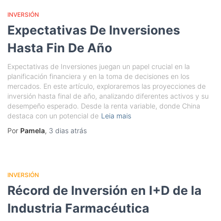
INVERSIÓN
Expectativas De Inversiones
Hasta Fin De Año
Expectativas de Inversiones juegan un papel crucial en la
planificación financiera y en la toma de decisiones en los
mercados. En este artículo, exploraremos las proyecciones de
inversión hasta final de año, analizando diferentes activos y su
desempeño esperado. Desde la renta variable, donde China
destaca con un potencial de
Leia mais
Por
Pamela
,
3 dias
atrás
INVERSIÓN
Récord de Inversión en I+D de la
Industria Farmacéutica