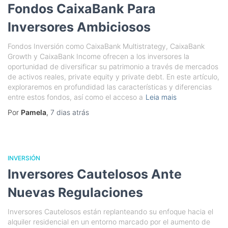
Fondos CaixaBank Para
Inversores Ambiciosos
Fondos Inversión como CaixaBank Multistrategy, CaixaBank
Growth y CaixaBank Income ofrecen a los inversores la
oportunidad de diversificar su patrimonio a través de mercados
de activos reales, private equity y private debt. En este artículo,
exploraremos en profundidad las características y diferencias
entre estos fondos, así como el acceso a
Leia mais
Por
Pamela
,
7 dias
atrás
INVERSIÓN
Inversores Cautelosos Ante
Nuevas Regulaciones
Inversores Cautelosos están replanteando su enfoque hacia el
alquiler residencial en un entorno marcado por el aumento de