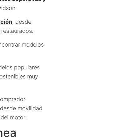
vidson.
ación
, desde
 restaurados.
encontrar modelos
delos populares
sostenibles muy
 comprador
 desde movilidad
 del motor.
ínea