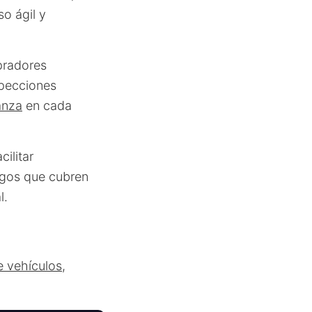
o ágil y
pradores
specciones
anza
en cada
ilitar
gos que cubren
l.
e vehículos
,