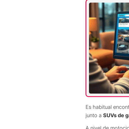
Es habitual encon
junto a
SUVs de g
A nivel de motoci