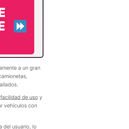
E
E
iamente a un gran
camionetas,
allados.
u
facilidad de uso
y
ar vehículos con
 del usuario, lo