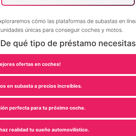
 exploraremos cómo las plataformas de subastas en lín
tunidades únicas para conseguir coches y motos.
¿De qué tipo de préstamo necesitas
ejores ofertas en coches!
s en subasta a precios increíbles.
ión perfecta para tu próximo coche.
az realidad tu sueño automovilístico.