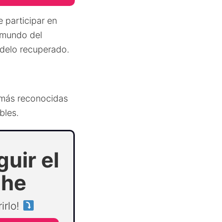
 participar en
 mundo del
delo recuperado.
 más reconocidas
bles.
uir el
che
irlo!