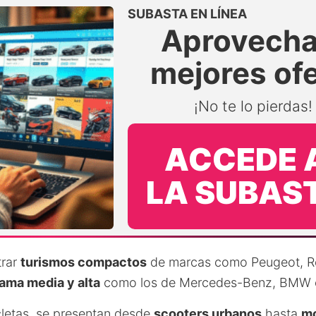
SUBASTA EN LÍNEA
Aprovecha
mejores of
¡No te lo pierdas
ACCEDE 
LA SUBAS
trar
turismos compactos
de marcas como Peugeot, Re
ama media y alta
como los de Mercedes-Benz, BMW o
cletas, se presentan desde
scooters urbanos
hasta
mo