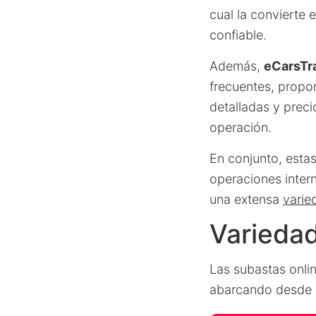
cual la convierte
confiable.
Además,
eCarsTr
frecuentes, propo
detalladas y preci
operación.
En conjunto, estas
operaciones inter
una extensa
varie
Variedad
Las subastas onli
abarcando desde c