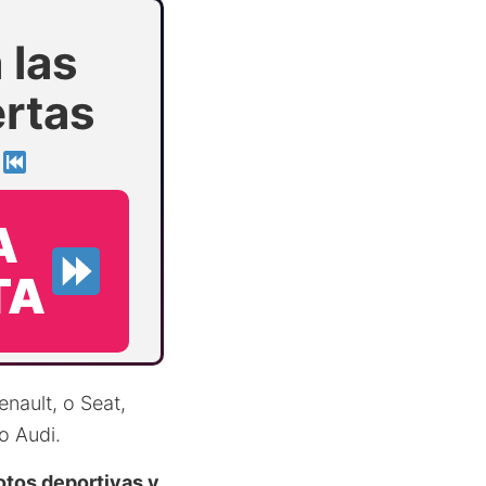
 las
ertas
!
A
TA
nault, o Seat,
 Audi.
tos deportivas y