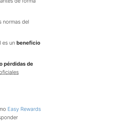
mantes de forma
s normas del
l es un
beneficio
o pérdidas de
oficiales
omo
Easy Rewards
esponder