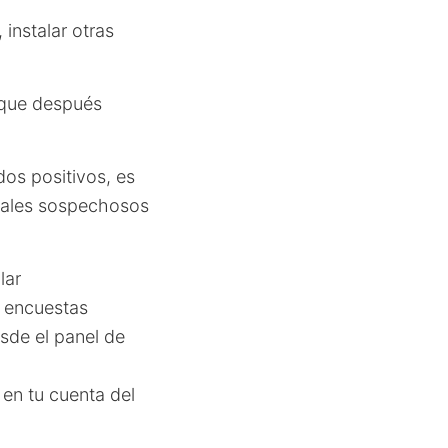
 instalar otras
 que después
os positivos, es
onales sospechosos
lar
 encuestas
de el panel de
 en tu cuenta del