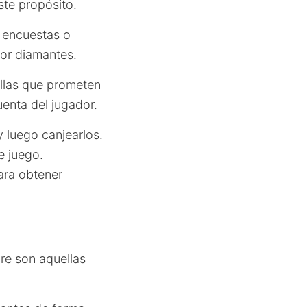
ste propósito.
, encuestas o
or diamantes.
ellas que prometen
uenta del jugador.
y luego canjearlos.
e juego.
para obtener
re son aquellas