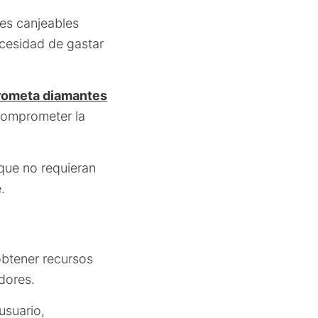
tes canjeables
ecesidad de gastar
prometa diamantes
comprometer la
que no requieran
.
btener recursos
dores.
usuario,