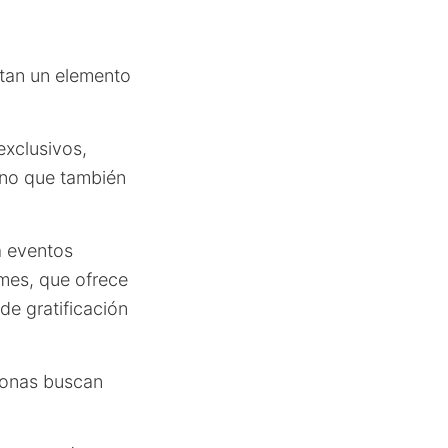
ntan un elemento
exclusivos,
sino que también
a eventos
 mes, que ofrece
de gratificación
rsonas buscan