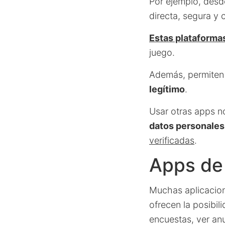
Por ejemplo, desd
directa, segura y
Estas plataformas
juego.
Además, permiten 
legítimo
.
Usar otras apps n
datos personales
verificadas
.
Apps de
Muchas aplicaci
ofrecen la posibil
encuestas, ver an