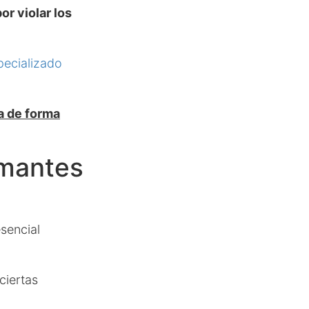
r violar los
pecializado
ta de forma
amantes
sencial
ciertas