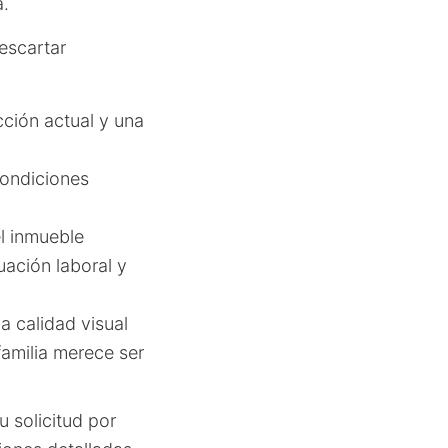
a.
descartar
ción actual y una
ondiciones
el inmueble
uación laboral y
na calidad visual
familia merece ser
 solicitud por