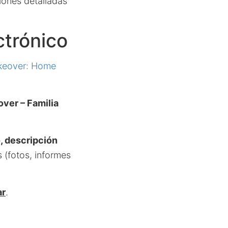
iones detalladas
ctrónico
keover: Home
ver – Familia
, descripción
(fotos, informes
ar
.