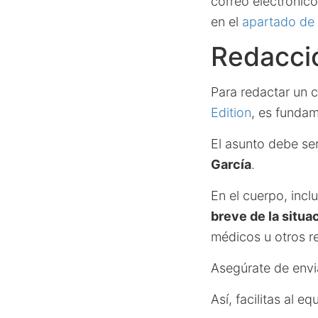
correo electrónic
en el
apartado de 
Redacció
Para redactar un 
Edition
, es fundam
El asunto debe se
García
.
En el cuerpo, incl
breve de la situac
médicos u otros r
Asegúrate de envia
Así, facilitas al e