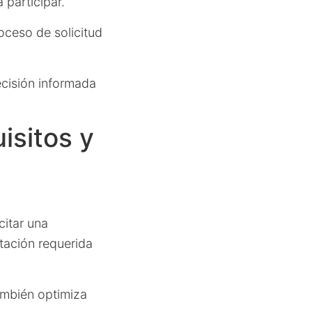
 participar.
oceso de solicitud
ecisión informada
isitos y
citar una
tación requerida
ambién optimiza