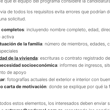
de que el equipo del programa considere la candidatur
evia de todos los requisitos evita errores que podrían 
na solicitud.
s completos
: incluyendo nombre completo, edad, direc
 activa
uación de la familia
: número de miembros, edades, c
speciales
dad de la vivienda
: escrituras o contrato registrado d
 necesidad socioeconómica
: informes de ingresos, sit
nto de apoyo
gar
: fotografías actuales del exterior e interior con bue
 o carta de motivación
: donde se explique por qué la 
todos estos elementos, los interesados deben enviar su