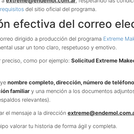
o a
extreme@endemol.com.ar
, respetando las condic
requisitos
del sitio oficial del programa.
n efectiva del correo ele
correo dirigido a producción del programa
Extreme Ma
ental usar un tono claro, respetuoso y emotivo.
r preciso, como por ejemplo:
Solicitud Extreme Makeo
uye
nombre completo, dirección, número de teléfono
ión familiar
y una mención a los documentos adjuntos 
espaldos relevantes).
r el mensaje a la dirección
extreme@endemol.com.
quipo valorar tu historia de forma ágil y completa.