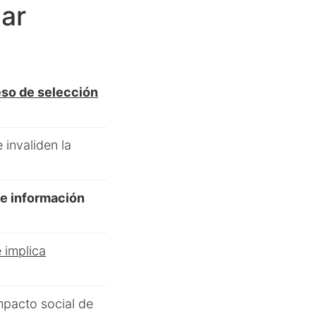
iar
eso de selección
 invaliden la
de información
 implica
impacto social de