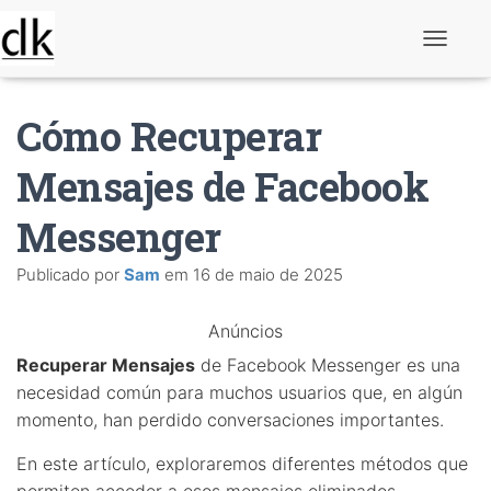
A
l
t
e
Cómo Recuperar
r
n
a
Mensajes de Facebook
r
n
Messenger
a
v
e
Publicado por
Sam
em
16 de maio de 2025
g
a
ç
Anúncios
ã
o
Recuperar Mensajes
de Facebook Messenger es una
necesidad común para muchos usuarios que, en algún
momento, han perdido conversaciones importantes.
En este artículo, exploraremos diferentes métodos que
permiten acceder a esos mensajes eliminados.