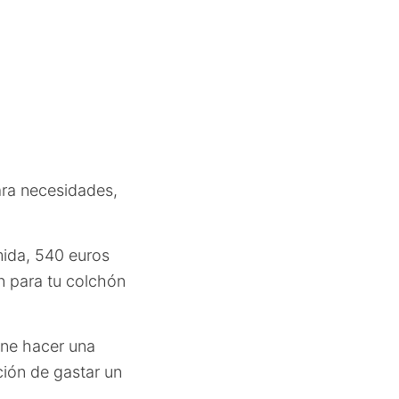
n
ra necesidades,
omida, 540 euros
n para tu colchón
ene hacer una
ción de gastar un