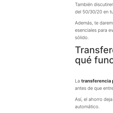
También discutirem
del 50/30/20 en t
Además, te darem
esenciales para ev
sólido.
Transfer
qué fun
La
transferencia 
antes de que entre
Así, el ahorro dej
automático.