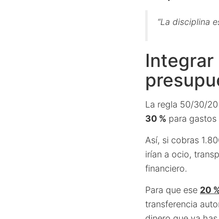
“La disciplina e
Integrar
presupue
La regla 50/30/20 
30 %
para gastos
Así, si cobras 1.8
irían a ocio, tran
financiero.
Para que ese
20 
transferencia auto
dinero que ya has