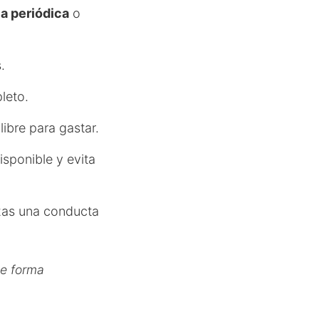
a periódica
o
.
leto.
libre para gastar.
sponible y evita
rzas una conducta
de forma