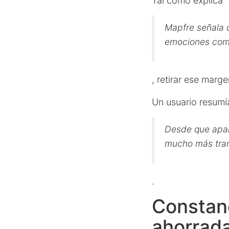
Tal como explica
Mapfre señala 
emociones como
, retirar ese marg
Un usuario resumía
Desde que apart
mucho más tran
.
Constanc
ahorrad