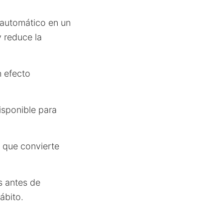
 automático en un
y reduce la
n efecto
isponible para
a que convierte
s antes de
ábito.