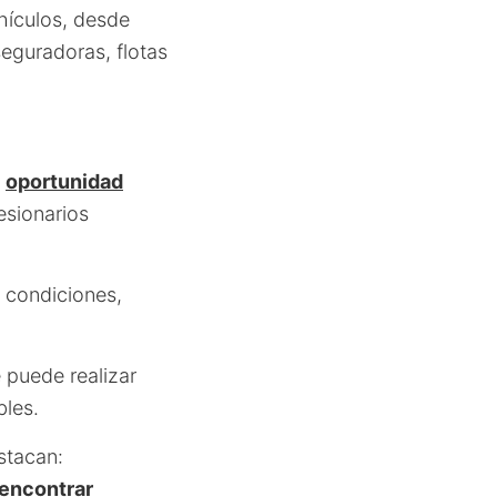
hículos, desde
eguradoras, flotas
a
oportunidad
esionarios
s condiciones,
e puede realizar
bles.
stacan:
 encontrar