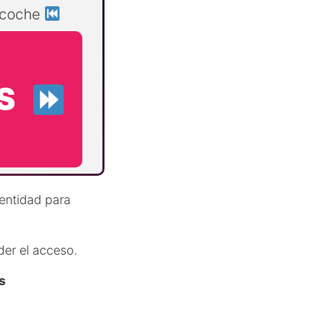
u coche
S
dentidad para
er el acceso.
s