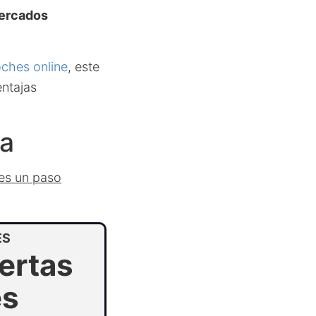
ercados
oches online
, este
entajas
ta
 es un paso
ES
ertas
es