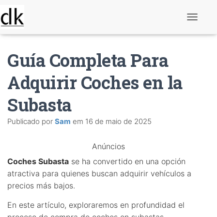
A
l
t
e
Guía Completa Para
r
n
a
Adquirir Coches en la
r
n
Subasta
a
v
e
Publicado por
Sam
em
16 de maio de 2025
g
a
ç
Anúncios
ã
o
Coches Subasta
se ha convertido en una opción
atractiva para quienes buscan adquirir vehículos a
precios más bajos.
En este artículo, exploraremos en profundidad el
proceso de compra de coches en subastas,