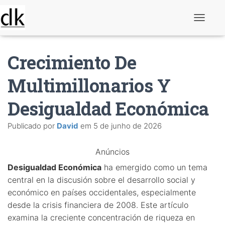
A
l
t
e
Crecimiento De
r
n
a
Multimillonarios Y
r
n
Desigualdad Económica
a
v
e
Publicado por
David
em
5 de junho de 2026
g
a
ç
Anúncios
ã
o
Desigualdad Económica
ha emergido como un tema
central en la discusión sobre el desarrollo social y
económico en países occidentales, especialmente
desde la crisis financiera de 2008. Este artículo
examina la creciente concentración de riqueza en