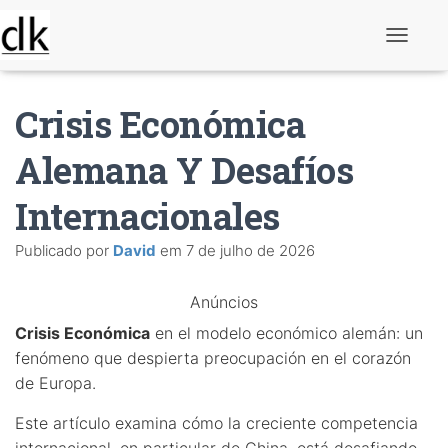
A
l
t
e
Crisis Económica
r
n
a
Alemana Y Desafíos
r
n
Internacionales
a
v
e
Publicado por
David
em
7 de julho de 2026
g
a
ç
Anúncios
ã
o
Crisis Económica
en el modelo económico alemán: un
fenómeno que despierta preocupación en el corazón
de Europa.
Este artículo examina cómo la creciente competencia
internacional, en particular de China, está desafiando