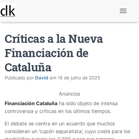
A
l
t
e
Críticas a la Nueva
r
n
a
Financiación de
r
n
Cataluña
a
v
e
Publicado por
David
em
16 de julho de 2025
g
a
ç
Anúncios
ã
o
Financiación Cataluña
ha sido objeto de intensa
controversia y críticas en los últimos tiempos.
El debate se centra en un acuerdo que muchos
consideran un ‘cupón separatista’, cuyo coste para los
madrileños supera los 2.000 euros por persona.