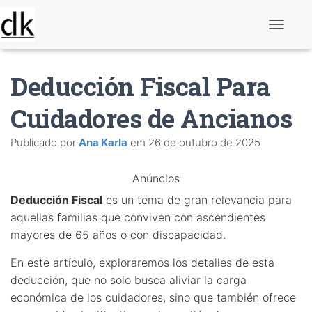
A
l
t
e
Deducción Fiscal Para
r
n
a
Cuidadores de Ancianos
r
n
Publicado por
Ana Karla
em
26 de outubro de 2025
a
v
e
Anúncios
g
a
Deducción Fiscal
es un tema de gran relevancia para
ç
ã
aquellas familias que conviven con ascendientes
o
mayores de 65 años o con discapacidad.
En este artículo, exploraremos los detalles de esta
deducción, que no solo busca aliviar la carga
económica de los cuidadores, sino que también ofrece