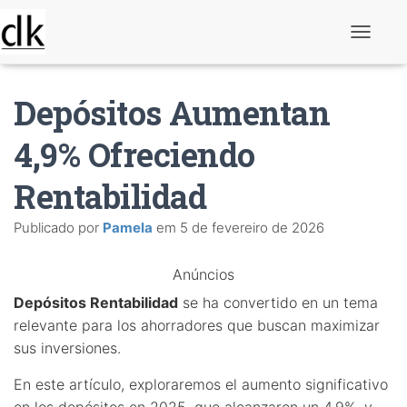
A
l
t
e
Depósitos Aumentan
r
n
a
4,9% Ofreciendo
r
n
Rentabilidad
a
v
e
Publicado por
Pamela
em
5 de fevereiro de 2026
g
a
ç
Anúncios
ã
o
Depósitos Rentabilidad
se ha convertido en un tema
relevante para los ahorradores que buscan maximizar
sus inversiones.
En este artículo, exploraremos el aumento significativo
en los depósitos en 2025, que alcanzaron un 4,9%, y