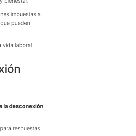
y bienestar.
iones impuestas a
s que pueden
 vida laboral
xión
a la desconexión
 para respuestas