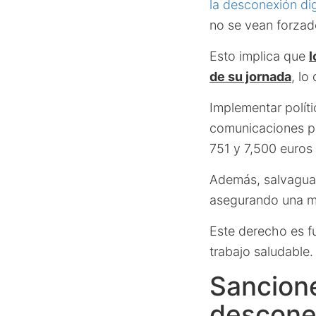
la desconexión dig
no se vean forzad
Esto implica que
l
de su jornada
, lo
Implementar políti
comunicaciones pe
751 y 7,500 euros
Además, salvaguard
asegurando una ma
Este derecho es f
trabajo saludable.
Sancione
desconex