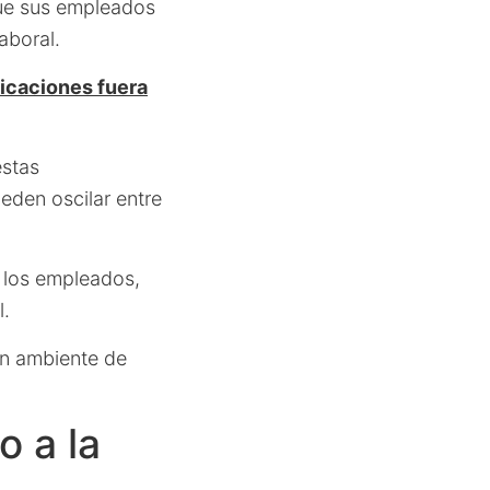
que sus empleados
aboral.
nicaciones fuera
estas
eden oscilar entre
e los empleados,
l.
un ambiente de
o a la