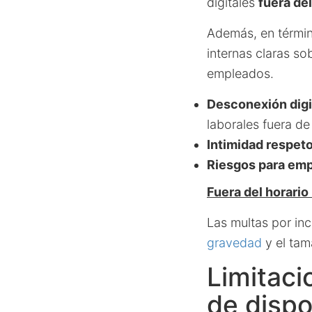
digitales
fuera del
Además, en términ
internas claras so
empleados.
Desconexión digi
laborales fuera de
Intimidad respeto
Riesgos para emp
Fuera del horario 
Las multas por in
gravedad
y el tam
Limitaci
de dispo