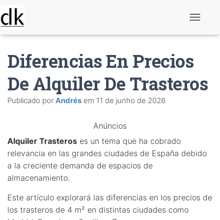
A
l
t
e
Diferencias En Precios
r
n
a
De Alquiler De Trasteros
r
n
Publicado por
Andrés
em
11 de junho de 2026
a
v
e
Anúncios
g
a
Alquiler Trasteros
es un tema que ha cobrado
ç
ã
relevancia en las grandes ciudades de España debido
o
a la creciente demanda de espacios de
almacenamiento.
Este artículo explorará las diferencias en los precios de
los trasteros de 4 m² en distintas ciudades como