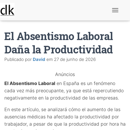
A
l
t
e
El Absentismo Laboral
r
n
a
Daña la Productividad
r
n
Publicado por
David
em
27 de junho de 2026
a
v
e
Anúncios
g
a
El Absentismo Laboral
en España es un fenómeno
ç
ã
cada vez más preocupante, ya que está repercutiendo
o
negativamente en la productividad de las empresas.
En este artículo, se analizará cómo el aumento de las
ausencias médicas ha afectado la productividad por
trabajador, a pesar de que la productividad por hora ha