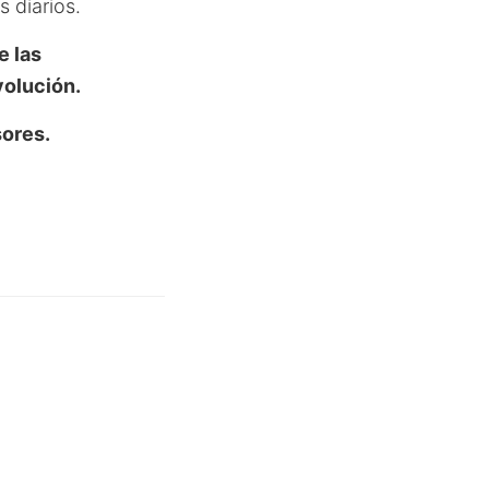
s diarios.
e las
volución.
sores.