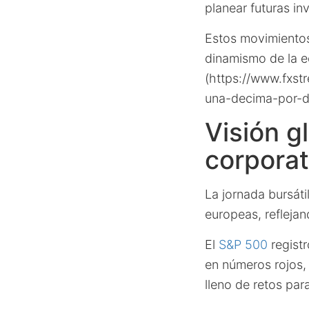
planear futuras in
Estos movimientos
dinamismo de la e
(https://www.fxst
una-decima-por-d
Visión g
corporat
La jornada bursáti
europeas, refleja
El
S&P 500
registr
en números rojos,
lleno de retos para