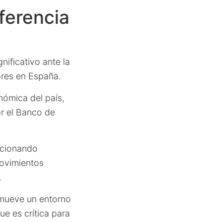
ferencia
nificativo ante la
ores en España.
nómica del país,
r el Banco de
rcionando
movimientos
.
romueve un entorno
e es crítica para