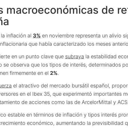
es macroeconómicas de re
ña
a inflación al
3%
en noviembre representa un alivio sig
inflacionaria que había caracterizado los meses anteri
ierte en un punto clave que
subraya
la estabilidad eco
 se observa que los tipos de interés, determinados po
nen firmemente en el
2%
.
uerza
el atractivo del mercado bursátil español, propo
nversores en el Ibex 35, que experimentó importantes 
tamiento de acciones como las de ArcelorMittal y ACS
co estable en términos de inflación y tipos interés p
crecimiento económico, aumentando la previsibilidad qu