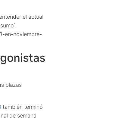
ntender el actual
onsumo]
l-3-en-noviembre-
agonistas
ras plazas
0
también terminó
final de semana