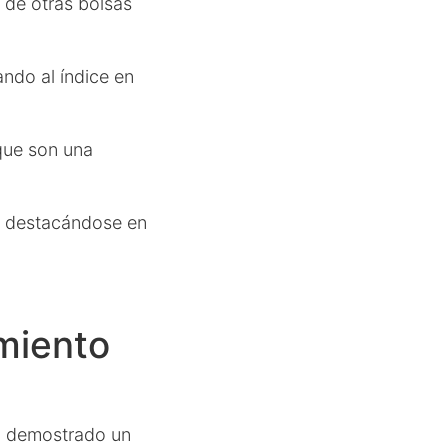
 de otras bolsas
jando al índice en
que son una
, destacándose en
miento
ha demostrado un