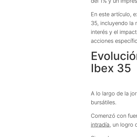
del 1% y un impres
En este artículo, 
35, incluyendo la 
interés y el impac
acciones específi
Evolución
Ibex 35
A lo largo de la 
bursátiles.
Comenzó con fue
intradía
, un logro 