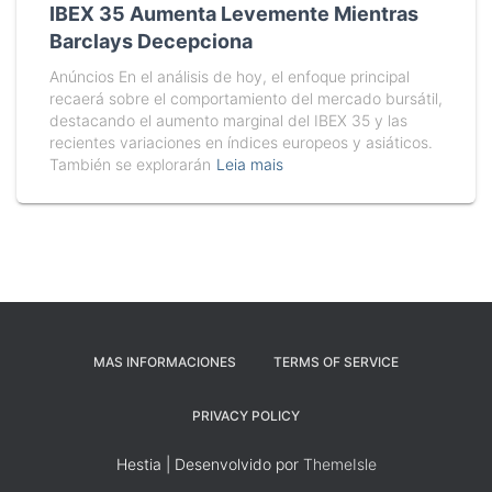
IBEX 35 Aumenta Levemente Mientras
Barclays Decepciona
Anúncios En el análisis de hoy, el enfoque principal
recaerá sobre el comportamiento del mercado bursátil,
destacando el aumento marginal del IBEX 35 y las
recientes variaciones en índices europeos y asiáticos.
También se explorarán
Leia mais
MAS INFORMACIONES
TERMS OF SERVICE
PRIVACY POLICY
Hestia | Desenvolvido por
ThemeIsle