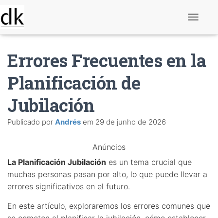
A
l
t
e
Errores Frecuentes en la
r
n
a
Planificación de
r
n
Jubilación
a
v
e
Publicado por
Andrés
em
29 de junho de 2026
g
a
ç
Anúncios
ã
o
La Planificación Jubilación
es un tema crucial que
muchas personas pasan por alto, lo que puede llevar a
errores significativos en el futuro.
En este artículo, exploraremos los errores comunes que
se cometen al planificar la jubilación, cómo establecer